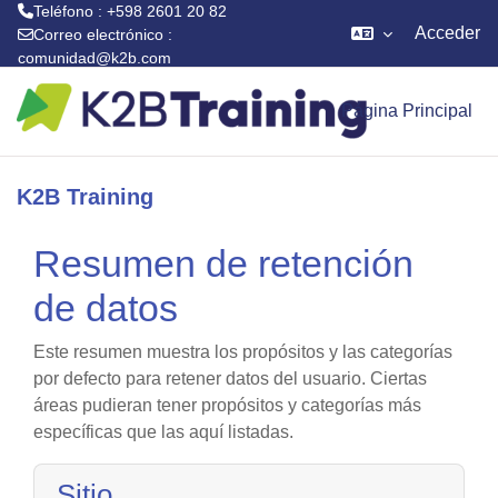
Teléfono : +598 2601 20 82
Acceder
Correo electrónico :
comunidad@k2b.com
Salta al contenido principal
Página Principal
K2B Training
Resumen de retención
de datos
Este resumen muestra los propósitos y las categorías
por defecto para retener datos del usuario. Ciertas
áreas pudieran tener propósitos y categorías más
específicas que las aquí listadas.
Sitio