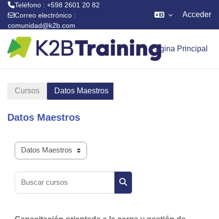
Teléfono : +598 2601 20 82
Acceder
Correo electrónico :
comunidad@k2b.com
Salta al contenido principal
Página Principal
Cursos
Datos Maestros
Datos Maestros
Categorías
Buscar cursos
Buscar cursos