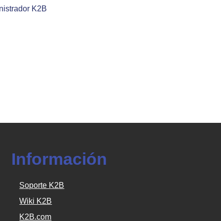
nistrador K2B
Información
Soporte K2B
Wiki K2B
K2B.com