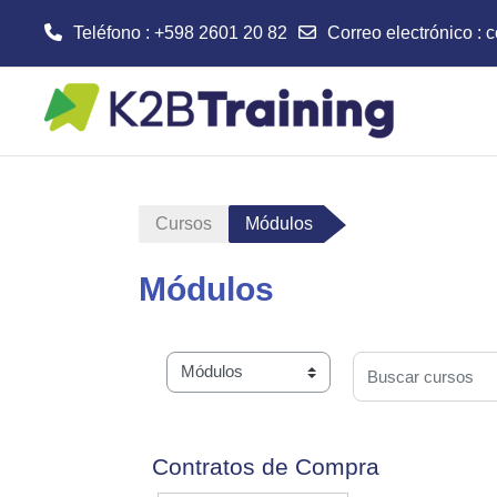
Teléfono : +598 2601 20 82
Correo electrónico :
c
Salta al contenido principal
Cursos
Módulos
Módulos
Buscar cursos
Categorías
Contratos de Compra